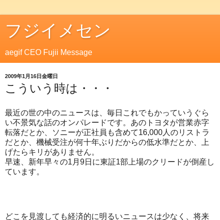
フジイメセン
aegif CEO Fujii Message
2009年1月16日金曜日
こういう時は・・・
最近の世の中のニュースは、毎日これでもかっていうぐら
い不景気な話のオンパレードです。あのトヨタが営業赤字
転落だとか、ソニーが正社員も含めて16,000人のリストラ
だとか、機械受注が何十年ぶりだからの低水準だとか、上
げたらキリがありません。
早速、新年早々の1月9日に東証1部上場のクリードが倒産し
ています。
どこを見渡しても経済的に明るいニュースは少なく、将来