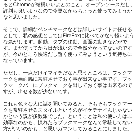
るとChromeが結構いいよとのこと。オープンソースだし、
評判も良いようなので今更ながらちょっと使ってみようか
なと思いました。
そこで、詳細なベンチマークなどは詳しいサイトに任せる
として、私の感想としてはFireFoxに比べてかなり軽いよう
な気がします。起動、タブの移動、画面の動きなどがで
す。まだ使ってから日が浅いので全然分かってないのです
が、今のところ快適だし暫く使ってみようという気持ちに
なっています。
ただし、一点だけイマイチだなと思うところは、ブックマ
ークを画面脇に常駐させておく事が出来ない事です。ブッ
クマークバーにブックマークを出しておく事は出来るので
すが、出せる数が少ないです。
これも色々な人に話を聞いてみると、そもそもブックマー
クを常駐させるスタイルというのがイケテナイんじゃない
かという説が多数派でした。ということは私の使い方は非
効率なのかも、慣れたらブックマークなんて常駐してない
方がいいのかも、と思いガマンしてみることにしました。