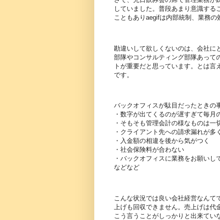
していました。普段あまり意識する
こともありaegifは内部統制、業
勘違いして欲しくないのは、会社に
部隊やコンサルティング部隊あっての
トが重要だと思っています。とは言
です。
バックオフィスが駄目だったときの
・数字が出てくるのが遅すぎて毎月
・そもそも管理会計の様なものは一
・クライアント先への請求漏れが多
・入金額の相違を後から気がつく
・社会保険料が合わない
・バックオフィスに業務をお願いし
などなど
こんな状況では良い会社経営なんて
上げも回収できません。売上げは代
こう言うことがしっかりと出来ていな