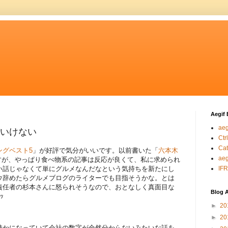
Aegif 
aeg
いけない
Ctr
Cat
ングベスト5
」が好評で気分がいいです。以前書いた「
六本木
aeg
すが、やっぱり食べ物系の記事は反応が良くて、私に求められ
い話じゃなくて単にグルメなんだなという気持ちを新たにし
IFR
ウ辞めたらグルメブログのライターでも目指そうかな。とは
責任者の杉本さんに怒られそうなので、おとなしく真面目な
Blog 
ｯ
►
20
►
20
疎かになっていて会社の数字が全然分からないみたいな話を