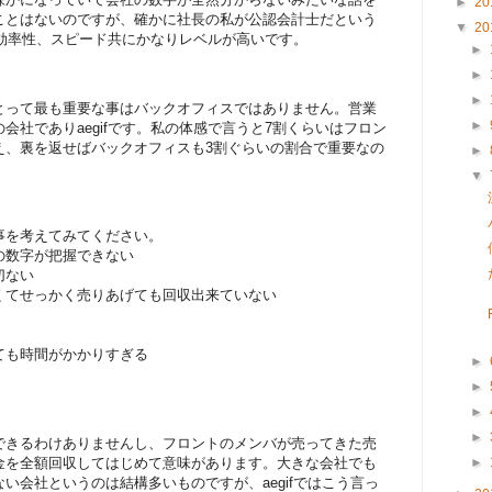
►
20
ことはないのですが、確かに社長の私が公認会計士だという
▼
20
務の効率性、スピード共にかなりレベルが高いです。
►
►
►
とって最も重要な事はバックオフィスではありません。営業
►
会社でありaegifです。私の体感で言うと7割くらいはフロン
え、裏を返せばバックオフィスも3割ぐらいの割合で重要なの
►
▼
事を考えてみてください。
の数字が把握できない
切ない
くてせっかく売りあげても回収出来ていない
ても時間がかかりすぎる
►
►
►
►
できるわけありませんし、フロントのメンバが売ってきた売
金を全額回収してはじめて意味があります。大きな会社でも
►
い会社というのは結構多いものですが、aegifではこう言っ