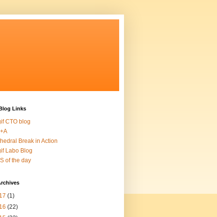
Blog Links
if CTO blog
l+A
hedral Break in Action
if Labo Blog
S of the day
Archives
17
(1)
16
(22)