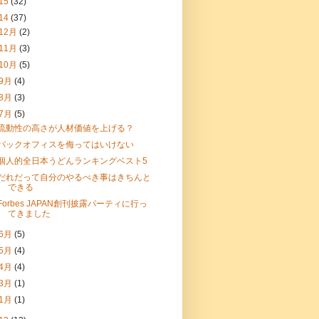
15
(32)
14
(37)
12月
(2)
11月
(3)
10月
(5)
9月
(4)
8月
(3)
7月
(5)
流動性の高さが人材価値を上げる？
バックオフィスを侮ってはいけない
個人的全日本うどんランキングベスト5
だれだって自分のやるべき事はきちんと
できる
Forbes JAPAN創刊披露パーティに行っ
てきました
6月
(5)
5月
(4)
4月
(4)
3月
(1)
1月
(1)