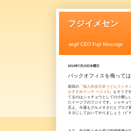
フジイメセン
aegif CEO Fujii Message
2014年7月24日木曜日
バックオフィスを侮っては
前回の「
個人的全日本うどんランキ
おすすめランチ ベスト5
」もそうで
てるのはシャチョウとしての小難し
たイージフのフジイです。シャチョ
言え、今週もグルメネタだとブログ
ネタにしておいてやりましょう（ﾄﾞﾔ
さて、先日飲み会の席で管理業務が