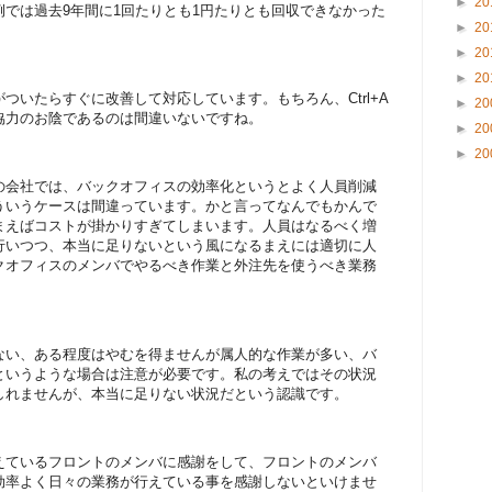
►
20
では過去9年間に1回たりとも1円たりとも回収できなかった
►
20
►
20
►
20
ついたらすぐに改善して対応しています。もちろん、Ctrl+A
►
20
協力のお陰であるのは間違いないですね。
►
20
►
20
の会社では、バックオフィスの効率化というとよく人員削減
ういうケースは間違っています。かと言ってなんでもかんで
まえばコストが掛かりすぎてしまいます。人員はなるべく増
行いつつ、本当に足りないという風になるまえには適切に人
クオフィスのメンバでやるべき作業と外注先を使うべき業務
ない、ある程度はやむを得ませんが属人的な作業が多い、バ
というような場合は注意が必要です。私の考えではその状況
しれませんが、本当に足りない状況だという認識です。
えているフロントのメンバに感謝をして、フロントのメンバ
効率よく日々の業務が行えている事を感謝しないといけませ